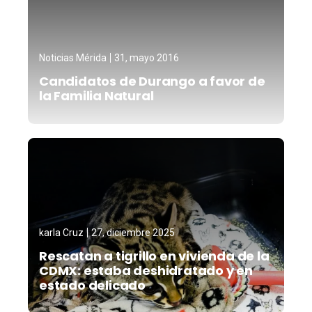
Noticias Mérida
31, mayo 2016
Candidatos de Durango a favor de
la Familia Natural
karla Cruz
27, diciembre 2025
Rescatan a tigrillo en vivienda de la
CDMX: estaba deshidratado y en
estado delicado