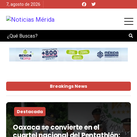
7, agosto de 2026
Search
Breakings News
Destacada
Oaxaca se convierte en el
cuartel nacional del Pentathlón: