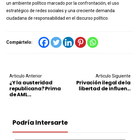
un ambiente político marcado por la confrontación, el uso
estratégico de redes sociales y una creciente demanda
ciudadana de responsabilidad en el discurso político.
Compártelo:
Post navigation
Articulo Anterior
Articulo Siguiente
¿Y la austeridad
Privación ilegal de la
republicana? Prima
libertad de influen...
de AML...
Podría Intersarte