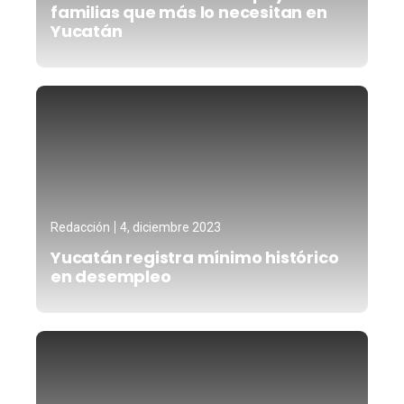
familias que más lo necesitan en
Yucatán
Redacción
4, diciembre 2023
Yucatán registra mínimo histórico
en desempleo