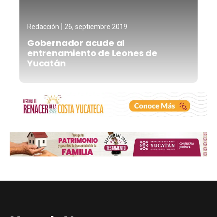
Redacción
26, septiembre 2019
Gobernador acude al
entrenamiento de Leones de
Yucatán