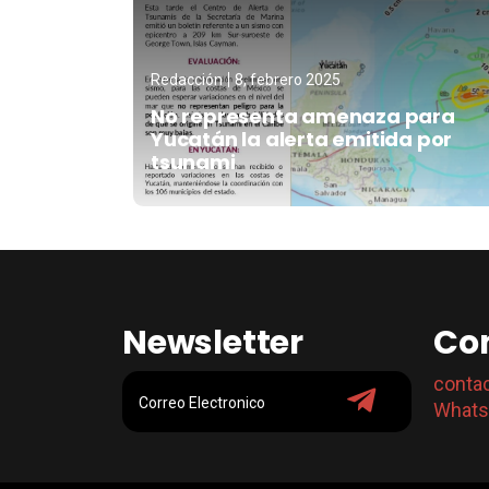
Redacción
8, febrero 2025
No representa amenaza para
Yucatán la alerta emitida por
tsunami
Newsletter
Co
conta
Whats