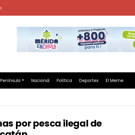
o
Península
Nacional
Política
Deportes
El Meme
nas por pesca ilegal de
ucatán