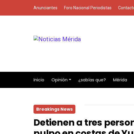
Anunciantes
Foro Nacional Periodistas
Contact
Inicio
Opinión
¿sabías que?
Mérida
Breakings News
Detienen a tres perso
pulpo en costas de Y