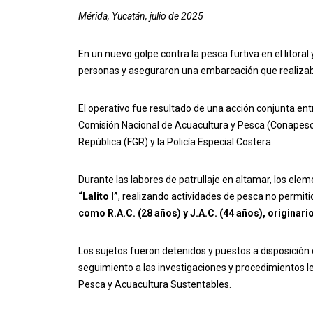
Mérida, Yucatán, julio de 2025
En un nuevo golpe contra la pesca furtiva en el litora
personas y aseguraron una embarcación que realizaba
El operativo fue resultado de una acción conjunta ent
Comisión Nacional de Acuacultura y Pesca (Conapesca),
República (FGR) y la Policía Especial Costera.
Durante las labores de patrullaje en altamar, los el
“Lalito I”
, realizando actividades de pesca no permit
como R.A.C. (28 años) y J.A.C. (44 años), originar
Los sujetos fueron detenidos y puestos a disposición d
seguimiento a las investigaciones y procedimientos l
Pesca y Acuacultura Sustentables.