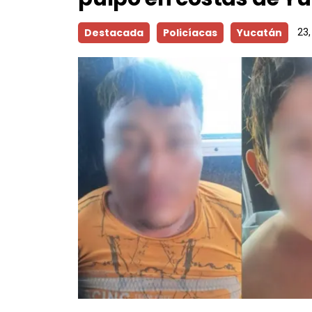
Destacada
Policíacas
Yucatán
23,