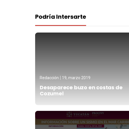
Podría Intersarte
Redacción
19, marzo 2019
Desaparece buzo en costas de
Cozumel