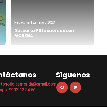
Redacción
29, mayo 2023
Descarta PRI acuerdos con
MORENA
ntáctanos
Síguenos
ctonoticiasmerida@gmail.com
app: 9993 12 34 56