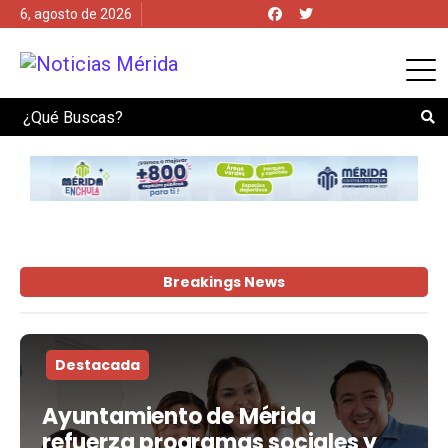
6, agosto de 2026
Search
Breakings News
Destacada
Ayuntamiento de Mérida
refuerza programas sociales y