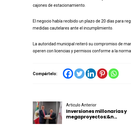
cajones de estacionamiento.
El negocio había recibido un plazo de 20 días para reg
medidas cautelares ante el incumplimiento.
La autoridad municipal reiteró su compromiso de man
operen con licencias y permisos conforme a la normat
Compártelo:
Post navigation
Articulo Anterior
Inversiones millonarias y
megaproyectos:&n...