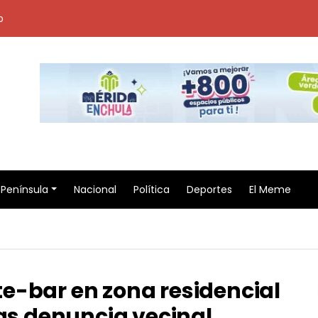
o
Península
Nacional
Política
Deportes
El Meme
e-bar en zona residencial
ras denuncia vecinal