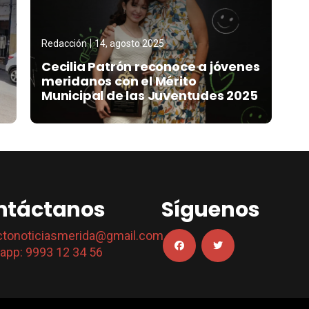
Redacción
14, agosto 2025
Cecilia Patrón reconoce a jóvenes
meridanos con el Mérito
Municipal de las Juventudes 2025
ntáctanos
Síguenos
ctonoticiasmerida@gmail.com
app: 9993 12 34 56