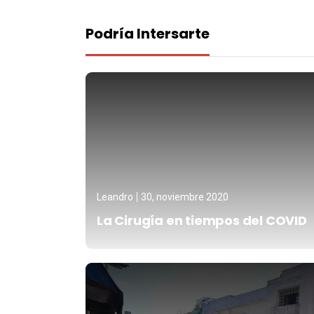
Podría Intersarte
Leandro
30, noviembre 2020
La Cirugía en tiempos del COVID