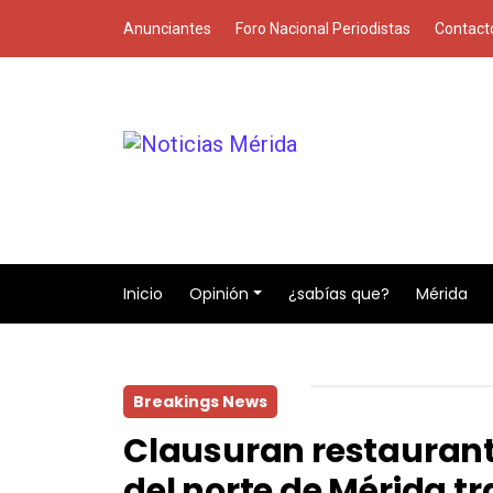
Anunciantes
Foro Nacional Periodistas
Contact
Inicio
Opinión
¿sabías que?
Mérida
Breakings News
Clausuran restaurant
del norte de Mérida t