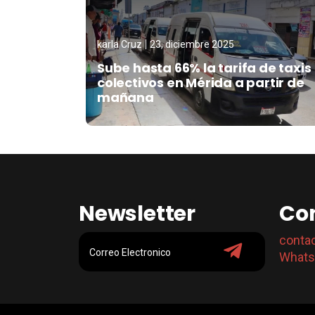
karla Cruz
23, diciembre 2025
Sube hasta 66% la tarifa de taxis
colectivos en Mérida a partir de
mañana
Newsletter
Co
conta
Whats