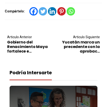
Compártelo:
Post navigation
Articulo Anterior
Articulo Siguiente
Gobierno del
Yucatán marca un
Renacimiento Maya
precedente con la
fortalece e...
aprobac...
Podría Intersarte