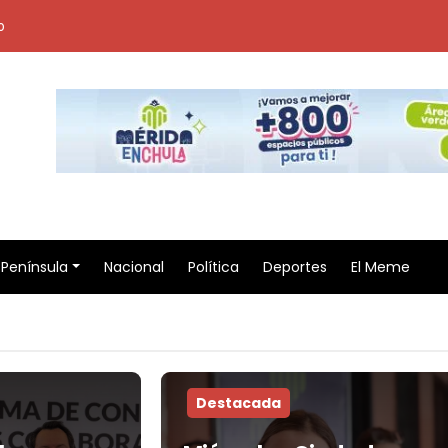
o
Península
Nacional
Política
Deportes
El Meme
Destacada