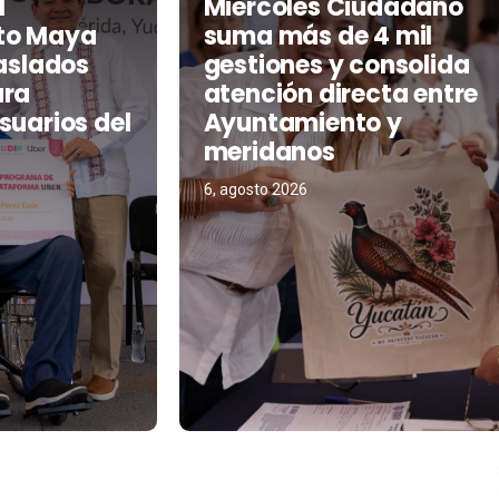
l
Miércoles Ciudadano
to Maya
suma más de 4 mil
raslados
gestiones y consolida
ara
atención directa entre
suarios del
Ayuntamiento y
meridanos
6, agosto 2026