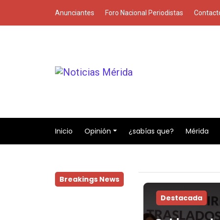
Anunciantes
Foro Nacional Periodistas
Contact
Inicio
Opinión
¿sabías que?
Mérida
Breakings News
Destacada