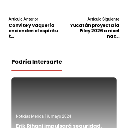
Post navigation
Articulo Anterior
Articulo Siguiente
Convite y vaquería
Yucatán proyecta la
encienden el espíritu
Filey 2026 a nivel
t...
nac...
Podría Intersarte
Noticias Mérida
9, mayo 2024
Erik Rihani impulsará seguridad,