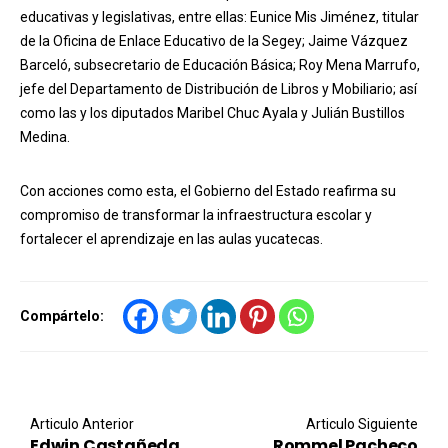
educativas y legislativas, entre ellas: Eunice Mis Jiménez, titular
de la Oficina de Enlace Educativo de la Segey; Jaime Vázquez
Barceló, subsecretario de Educación Básica; Roy Mena Marrufo,
jefe del Departamento de Distribución de Libros y Mobiliario; así
como las y los diputados Maribel Chuc Ayala y Julián Bustillos
Medina.
Con acciones como esta, el Gobierno del Estado reafirma su
compromiso de transformar la infraestructura escolar y
fortalecer el aprendizaje en las aulas yucatecas.
Compártelo:
Post navigation
Articulo Anterior
Articulo Siguiente
Edwin Castañeda
Rommel Pacheco