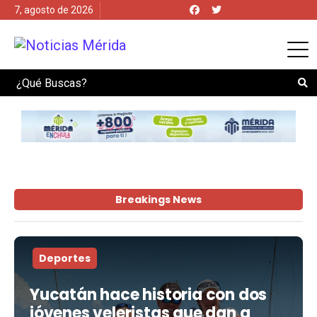
7, agosto de 2026
Search
Breakings News
Deportes
Yucatán hace historia con dos
jóvenes veleristas que dan a