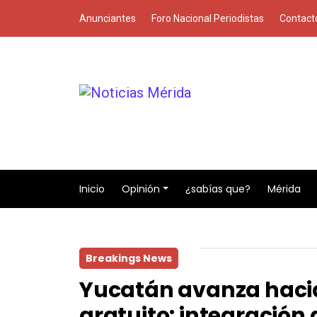
Anunciantes
Foro Nacional Periodistas
Contact
Inicio
Opinión
¿sabías que?
Mérida
Breakings News
Yucatán avanza hacia
gratuito: integración 