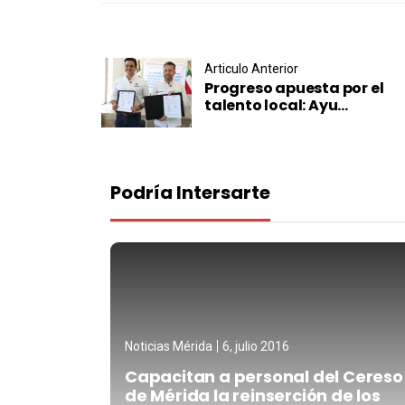
Post navigation
Articulo Anterior
Progreso apuesta por el
talento local: Ayu...
Podría Intersarte
Noticias Mérida
6, julio 2016
Capacitan a personal del Cereso
de Mérida la reinserción de los