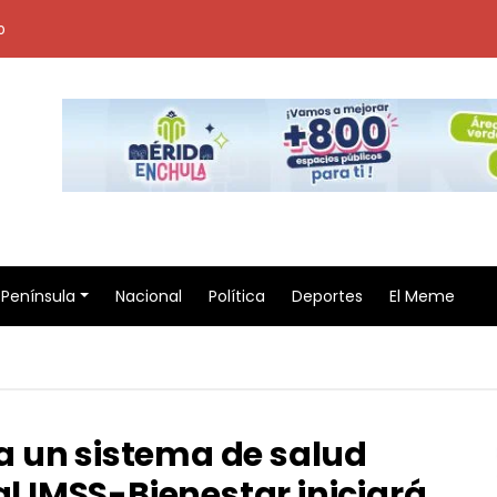
o
Península
Nacional
Política
Deportes
El Meme
 un sistema de salud
al IMSS-Bienestar iniciará