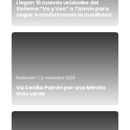
Llegan 10 nuevas unidades del
Sistema “Va y Ven” a Tizimín para
seguir transformando la movilidad
Redacción
12, noviembre 2024
Va Cecilia Patrón por una Mérida
más verde