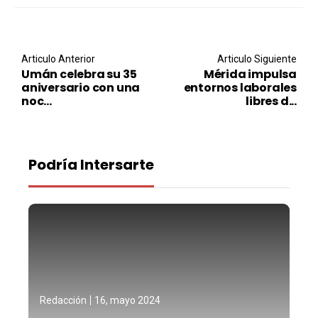
Post navigation
Articulo Anterior
Articulo Siguiente
Umán celebra su 35
Mérida impulsa
aniversario con una
entornos laborales
noc...
libres d...
Podría Intersarte
Redacción
16, mayo 2024