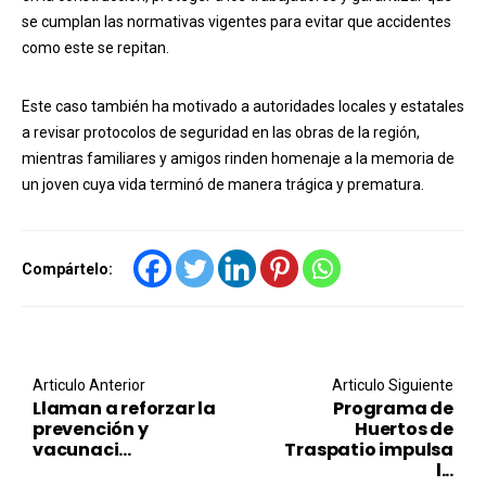
se cumplan las normativas vigentes para evitar que accidentes
como este se repitan.
Este caso también ha motivado a autoridades locales y estatales
a revisar protocolos de seguridad en las obras de la región,
mientras familiares y amigos rinden homenaje a la memoria de
un joven cuya vida terminó de manera trágica y prematura.
Compártelo:
Post navigation
Articulo Anterior
Articulo Siguiente
Llaman a reforzar la
Programa de
prevención y
Huertos de
vacunaci...
Traspatio impulsa
l...