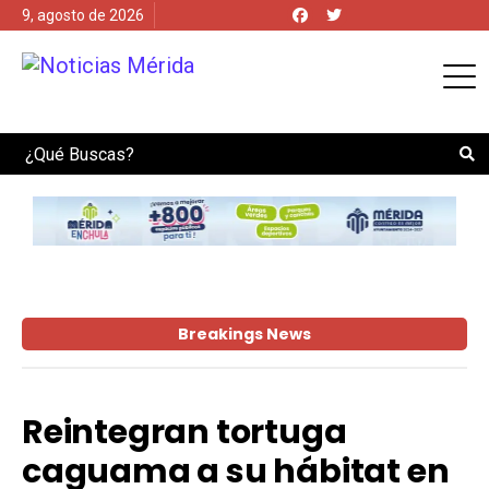
9, agosto de 2026
Search
Breakings News
Reintegran tortuga
caguama a su hábitat en