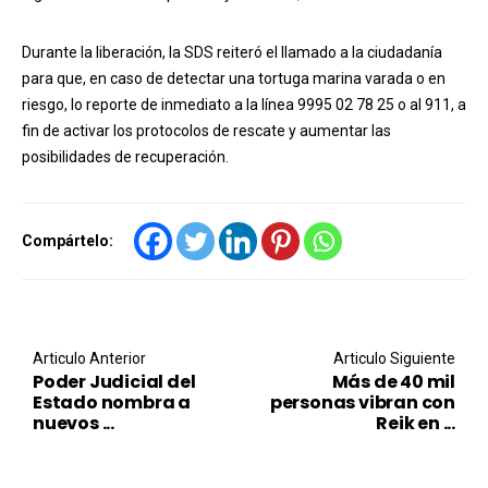
Durante la liberación, la SDS reiteró el llamado a la ciudadanía
para que, en caso de detectar una tortuga marina varada o en
riesgo, lo reporte de inmediato a la línea 9995 02 78 25 o al 911, a
fin de activar los protocolos de rescate y aumentar las
posibilidades de recuperación.
Compártelo:
Post navigation
Articulo Anterior
Articulo Siguiente
Poder Judicial del
Más de 40 mil
Estado nombra a
personas vibran con
nuevos ...
Reik en ...