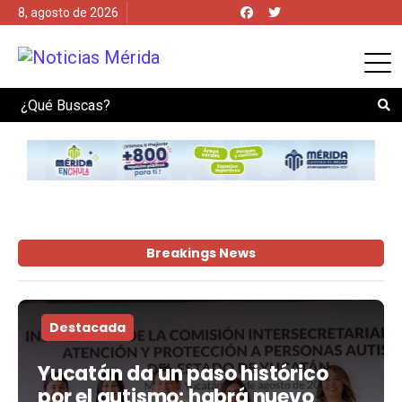
8, agosto de 2026
Search
Breakings News
Destacada
Yucatán da un paso histórico
por el autismo: habrá nuevo