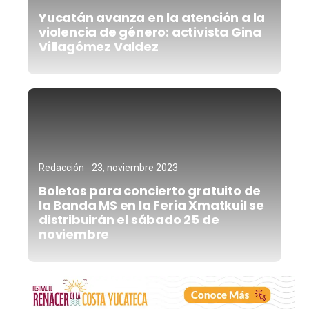
Yucatán avanza en la atención a la
violencia de género: activista Gina
Villagómez Valdez
Redacción
23, noviembre 2023
Boletos para concierto gratuito de
la Banda MS en la Feria Xmatkuil se
distribuirán el sábado 25 de
noviembre