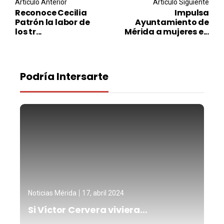
Post navigation
Articulo Anterior
Articulo Siguiente
Reconoce Cecilia
Impulsa
Patrón la labor de
Ayuntamiento de
los tr...
Mérida a mujeres e...
Podría Intersarte
Noticias Mérida
17, abril 2024
Si Víctor Cervera viviera…