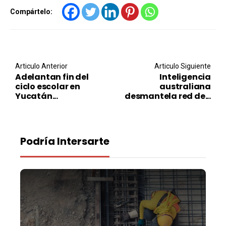
Compártelo:
Post navigation
Articulo Anterior
Articulo Siguiente
Adelantan fin del
Inteligencia
ciclo escolar en
australiana
Yucatán...
desmantela red de...
Podría Intersarte