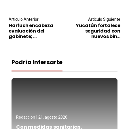
Post navigation
Articulo Anterior
Articulo Siguiente
Harfuch encabeza
Yucatán fortalece
evaluación del
seguridad con
gabinete; ...
nuevos bin...
Podría Intersarte
Redacción
21, agosto 2020
Con medidas sanitarias,