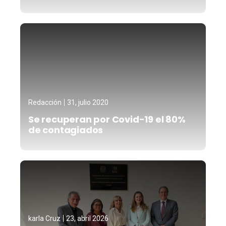
Redacción
31, julio 2020
Se recuperan por Covid-19 el 80%
de contagiados
karla Cruz
23, abril 2026