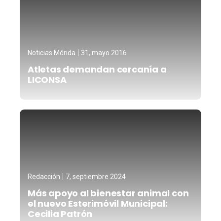
Noticias Mérida
31, mayo 2016
Atletas demandan cercanía a
LICONSA
Redacción
7, septiembre 2024
Más apoyo al bienestar animal con
el nuevo Esterimóvil Municipal:
Cecilia Patrón