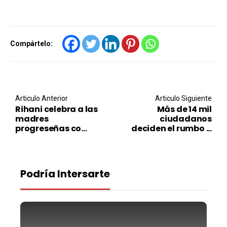
Compártelo:
Post navigation
Articulo Anterior
Articulo Siguiente
Rihani celebra a las
Más de 14 mil
madres
ciudadanos
progreseñas co...
deciden el rumbo ...
Podría Intersarte