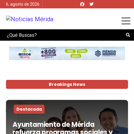
6, agosto de 2026
Search
Breakings News
Destacada
Ayuntamiento de Mérida
refuerza programas sociales y