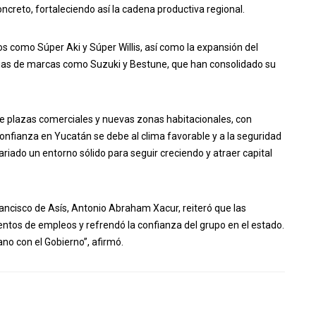
ncreto, fortaleciendo así la cadena productiva regional.
 como Súper Aki y Súper Willis, así como la expansión del
rias de marcas como Suzuki y Bestune, que han consolidado su
o de plazas comerciales y nuevas zonas habitacionales, con
onfianza en Yucatán se debe al clima favorable y a la seguridad
riado un entorno sólido para seguir creciendo y atraer capital
rancisco de Asís, Antonio Abraham Xacur, reiteró que las
entos de empleos y refrendó la confianza del grupo en el estado.
ano con el Gobierno”, afirmó.