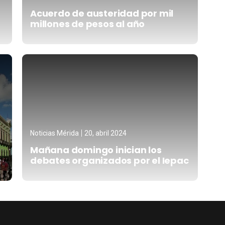
Acuerdo de austeridad por mil
millones de pesos al año
Noticias Mérida
20, abril 2024
Mañana domingo inician los
debates organizados por el Iepac