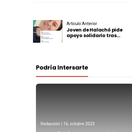
Post navigation
Articulo Anterior
Joven de Halachó pide
apoyo solidario tras...
Podría Intersarte
Redacción
16, octubre 2023