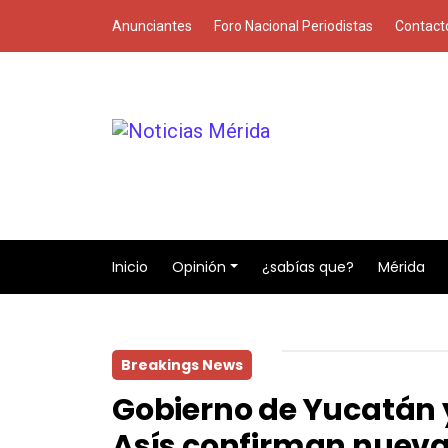
Anunciantes
Foro Nacional Periodistas
Contact
Inicio
Opinión
¿sabías que?
Mérida
Breakings News
Gobierno de Yucatán 
Asís confirman nueva