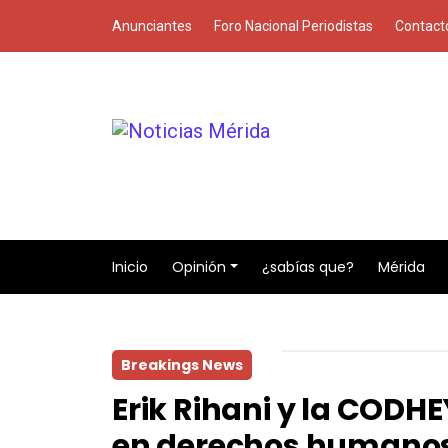
Anunciantes
Foro Nacional Periodistas
Contact
Inicio
Opinión
¿sabías que?
Mérida
Breakings News
Erik Rihani y la CODH
en derechos humanos 