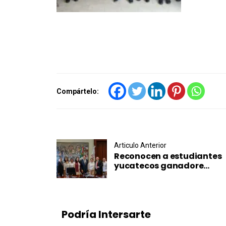
Compártelo:
Post navigation
Articulo Anterior
Reconocen a estudiantes
yucatecos ganadore...
Podría Intersarte