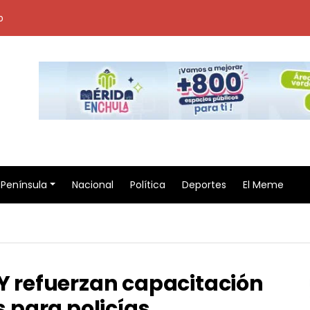
o
Península
Nacional
Política
Deportes
El Meme
EY refuerzan capacitación
para policías