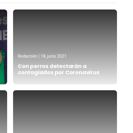
Redacción
18, junio 2021
Con perros detectarán a
contagiados por Coronavirus