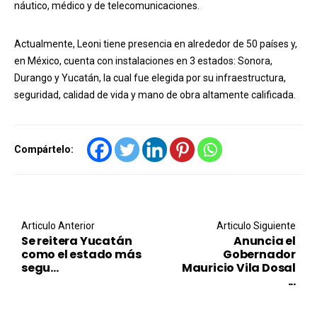
náutico, médico y de telecomunicaciones.
Actualmente, Leoni tiene presencia en alrededor de 50 países y,
en México, cuenta con instalaciones en 3 estados: Sonora,
Durango y Yucatán, la cual fue elegida por su infraestructura,
seguridad, calidad de vida y mano de obra altamente calificada.
Compártelo:
Post navigation
Articulo Anterior
Articulo Siguiente
Se reitera Yucatán
Anuncia el
como el estado más
Gobernador
segu...
Mauricio Vila Dosal
...