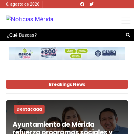
6, agosto de 2026
Search
Breakings News
Destacada
Ayuntamiento de Mérida
refuerza programas sociales y