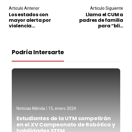
Post navigation
Articulo Anterior
Articulo Siguiente
Los estados con
Llama el CUM a
mayor alerta por
padres de familia
violencia...
para “bli...
Podría Intersarte
Noticias Mérida
15, enero 2024
Estudiantes de la UTM competirán
en el XV Campeonato de Robótica y
habilidades STEM