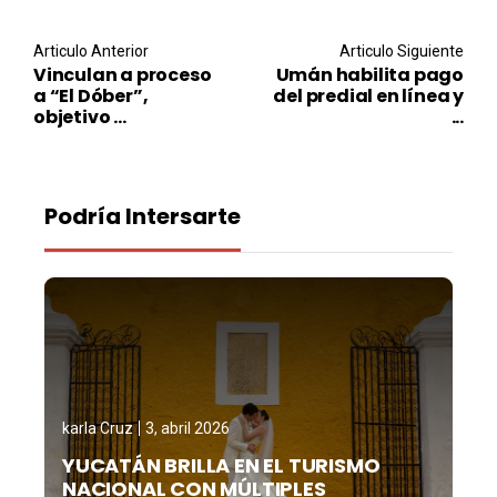
Post navigation
Articulo Anterior
Articulo Siguiente
Vinculan a proceso
Umán habilita pago
a “El Dóber”,
del predial en línea y
objetivo ...
...
Podría Intersarte
karla Cruz
3, abril 2026
YUCATÁN BRILLA EN EL TURISMO
NACIONAL CON MÚLTIPLES