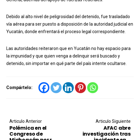
Debido al alto nivel de peligrosidad del detenido, fue trasladado
vía aérea para ser puesto a disposición de la autoridad judicial en
Yucatán, donde enfrentará el proceso legal correspondiente.
Las autoridades reiteraron que en Yucatán no hay espacio para
la impunidad y que quien venga a delinquir será buscado y
detenido, sin importar en qué parte del país intente ocultarse.
Compártelo:
Post navigation
Articulo Anterior
Articulo Siguiente
Polémica en el
AFAC abre
Congreso de
investigación tras
Michoacán por r...
incidente en ...