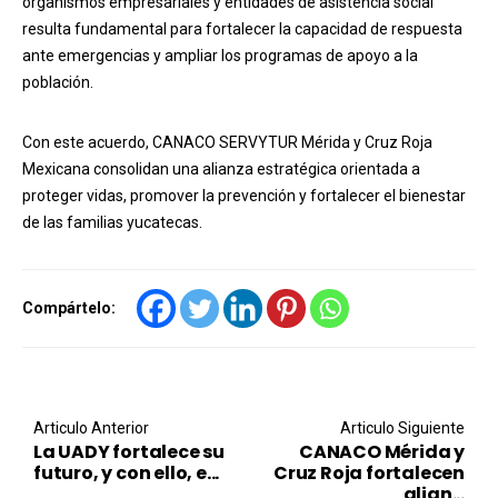
organismos empresariales y entidades de asistencia social
resulta fundamental para fortalecer la capacidad de respuesta
ante emergencias y ampliar los programas de apoyo a la
población.
Con este acuerdo, CANACO SERVYTUR Mérida y Cruz Roja
Mexicana consolidan una alianza estratégica orientada a
proteger vidas, promover la prevención y fortalecer el bienestar
de las familias yucatecas.
Compártelo:
Post navigation
Articulo Anterior
Articulo Siguiente
La UADY fortalece su
CANACO Mérida y
futuro, y con ello, e...
Cruz Roja fortalecen
alian...