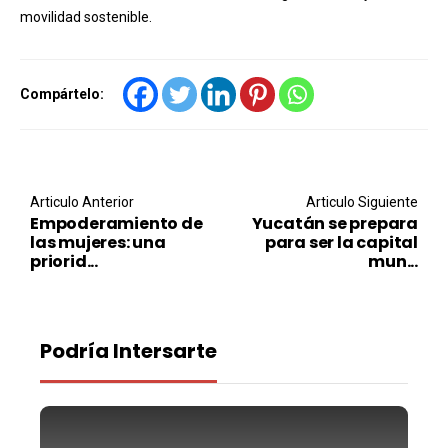
movilidad sostenible.
Compártelo:
Post navigation
Articulo Anterior
Articulo Siguiente
Empoderamiento de
Yucatán se prepara
las mujeres: una
para ser la capital
priorid...
mun...
Podría Intersarte