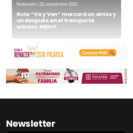
Redacción
22, septiembre 2021
Ruta “Va y Ven” marcará un antes y
un después en el transporte
urbano: IMDUT
Newsletter