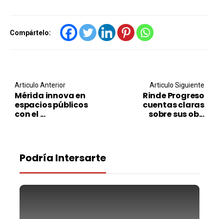
Compártelo:
Post navigation
Articulo Anterior
Articulo Siguiente
Mérida innova en
Rinde Progreso
espacios públicos
cuentas claras
con el ...
sobre sus ob...
Podría Intersarte