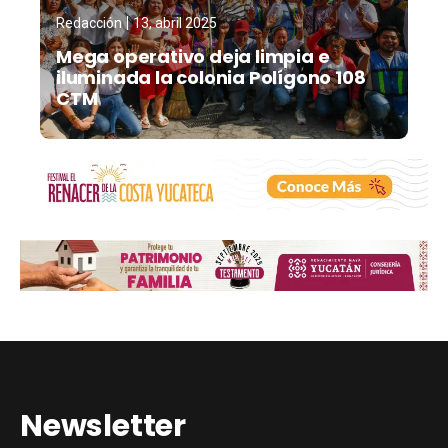
Redacción
13, abril 2025
Mega operativo deja limpia e
iluminada la colonia Polígono 108
CTM
Newsletter