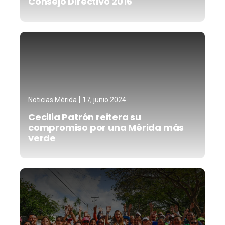
Consejo Directivo 2016
Noticias Mérida
17, junio 2024
Cecilia Patrón reitera su
compromiso por una Mérida más
verde