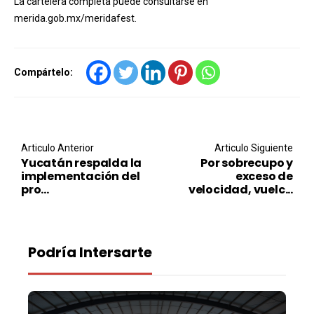
La cartelera completa puede consultarse en
merida.gob.mx/meridafest.
Compártelo:
Post navigation
Articulo Anterior
Articulo Siguiente
Yucatán respalda la
Por sobrecupo y
implementación del
exceso de
pro...
velocidad, vuelc...
Podría Intersarte