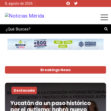
8, agosto de 2026
Search
Breakings News
Destacada
Yucatán da un paso histórico
por el autismo: habrá nuevo