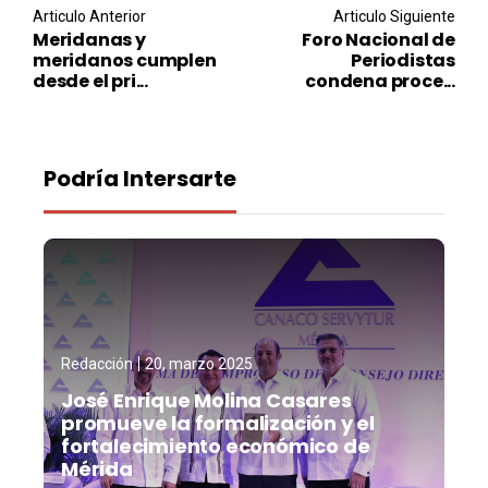
Post navigation
Articulo Anterior
Articulo Siguiente
Meridanas y
Foro Nacional de
meridanos cumplen
Periodistas
desde el pri...
condena proce...
Podría Intersarte
Redacción
20, marzo 2025
José Enrique Molina Casares
promueve la formalización y el
fortalecimiento económico de
Mérida