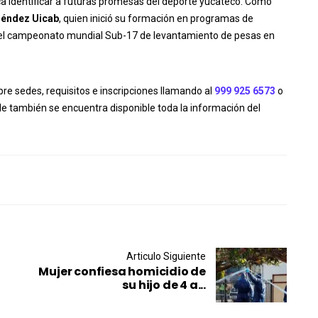
a identificar a futuras promesas del deporte yucateco. Como
Méndez Uicab
, quien inició su formación en programas de
o el campeonato mundial Sub-17 de levantamiento de pesas en
bre sedes, requisitos e inscripciones llamando al
999 925 6573
o
nde también se encuentra disponible toda la información del
Articulo Siguiente
Mujer confiesa homicidio de
su hijo de 4 a...