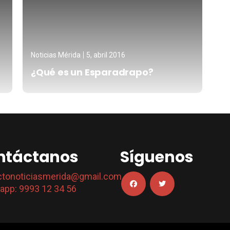
Noticias Mérida
5, abril 2016
¿Qué es un Esparadrapo?
ntáctanos
Síguenos
ctonoticiasmerida@gmail.com
app: 9993 12 34 56