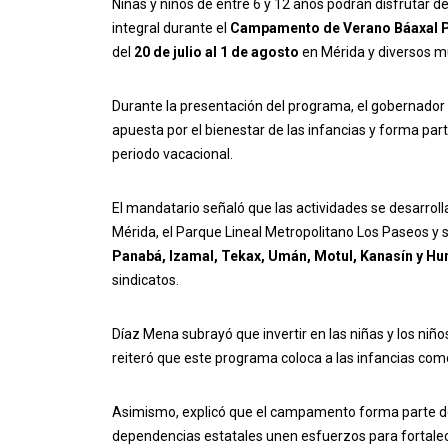
Niñas y niños de entre 6 y 12 años podrán disfrutar de
integral durante el
Campamento de Verano Báaxal P
del
20 de julio al 1 de agosto
en Mérida y diversos mun
Durante la presentación del programa, el gobernador
apuesta por el bienestar de las infancias y forma par
periodo vacacional.
El mandatario señaló que las actividades se desarroll
Mérida, el Parque Lineal Metropolitano Los Paseos y
Panabá, Izamal, Tekax, Umán, Motul, Kanasín y H
sindicatos.
Díaz Mena subrayó que invertir en las niñas y los niño
reiteró que este programa coloca a las infancias como 
Asimismo, explicó que el campamento forma parte de
dependencias estatales unen esfuerzos para fortalecer