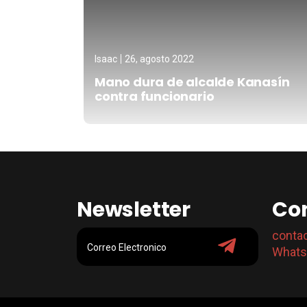
Isaac
26, agosto 2022
Mano dura de alcalde Kanasín
contra funcionario
Newsletter
Co
conta
Whats