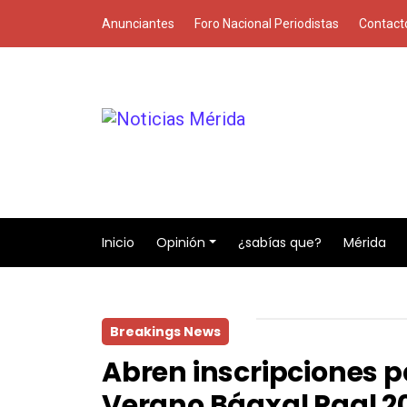
Anunciantes
Foro Nacional Periodistas
Contact
Inicio
Opinión
¿sabías que?
Mérida
Breakings News
Abren inscripciones
Verano Báaxal Paal 20