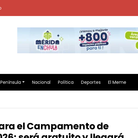
o
Península
Nacional
Política
Deportes
El Meme
 para el Campamento de
26; será gratuito y llegará