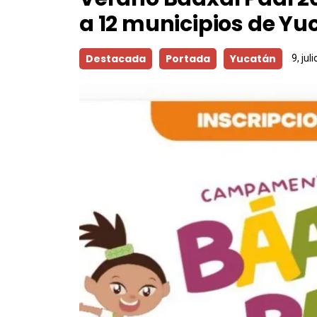
a 12 municipios de Yu
Destacada
Portada
Yucatán
9, jul