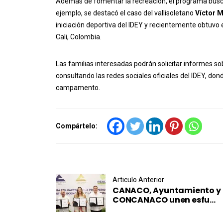
Además de fomentar la recreación, el programa busc
ejemplo, se destacó el caso del vallisoletano
Víctor 
iniciación deportiva del IDEY y recientemente obtuv
Cali, Colombia.
Las familias interesadas podrán solicitar informes so
consultando las redes sociales oficiales del IDEY, do
campamento.
Compártelo:
Post navigation
Articulo Anterior
CANACO, Ayuntamiento y
CONCANACO unen esfu...