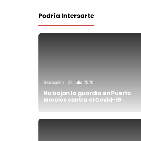
Podría Intersarte
Redacción
22, julio 2020
No bajan la guardia en Puerto
Morelos contra el Covid-19