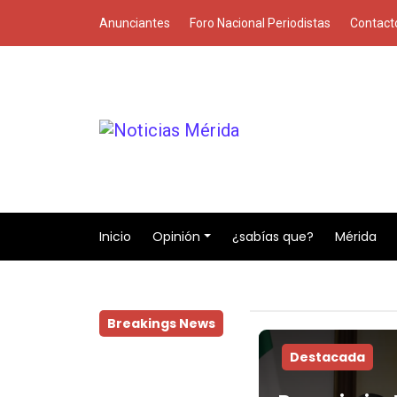
Anunciantes
Foro Nacional Periodistas
Contact
Inicio
Opinión
¿sabías que?
Mérida
Breakings News
Destacada