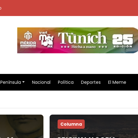
o
Península
Nacional
Política
Deportes
El Meme
Columna