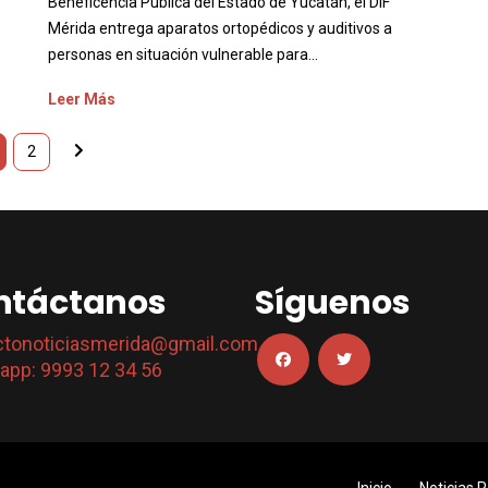
Beneficencia Pública del Estado de Yucatán, el DIF
Mérida entrega aparatos ortopédicos y auditivos a
personas en situación vulnerable para...
Leer Más
2
ntáctanos
Síguenos
ctonoticiasmerida@gmail.com
app: 9993 12 34 56