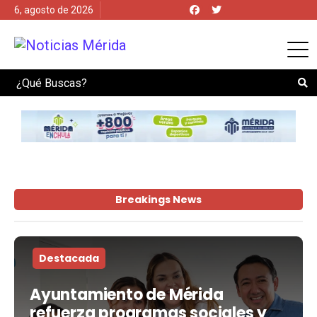
6, agosto de 2026
Search
Breakings News
Destacada
Ayuntamiento de Mérida
refuerza programas sociales y