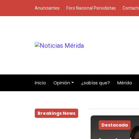
Anunciantes
Foro Nacional Periodistas
Contact
Inicio
Opinión
¿sabías que?
Mérida
Breakings News
Destacada