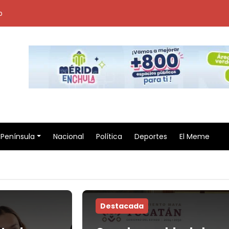
o
Península
Nacional
Política
Deportes
El Meme
Destacada