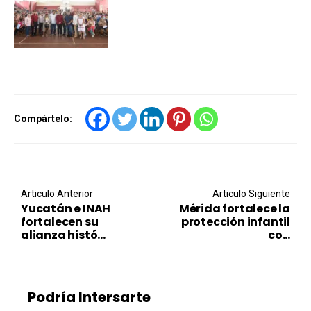
Compártelo:
Post navigation
Articulo Anterior
Articulo Siguiente
Yucatán e INAH
Mérida fortalece la
fortalecen su
protección infantil
alianza histó...
co...
Podría Intersarte