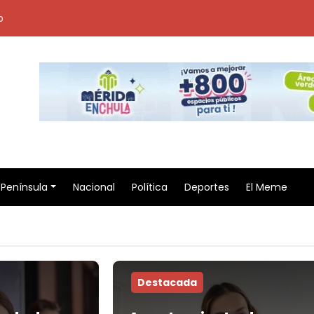
o
Península
Nacional
Política
Deportes
El Meme
Destacada