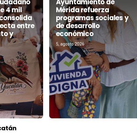
Ciudadano
Ayuntamiento de
 4 mil
Mérida refuerza
 consolida
programas sociales y
recta entre
de desarrollo
to y
económico
5, agosto 2026
catán