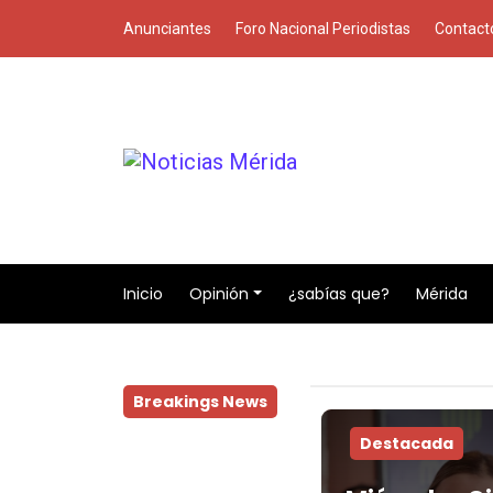
Anunciantes
Foro Nacional Periodistas
Contact
Inicio
Opinión
¿sabías que?
Mérida
Breakings News
Destacada