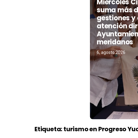
Miércoles 
suma más de
gestiones y
atención di
Ayuntamien
meridanos
6, agosto 2026
Etiqueta:
turismo en Progreso Yu