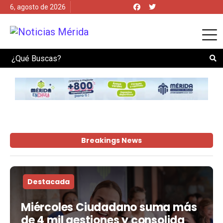
6, agosto de 2026
Search
Breakings News
Destacada
Miércoles Ciudadano suma más
de 4 mil gestiones y consolida