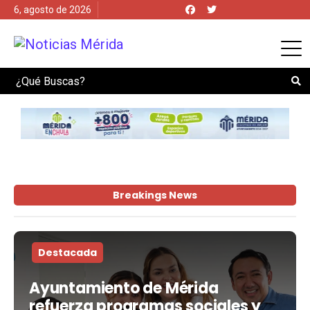
6, agosto de 2026
Search
Breakings News
Destacada
Ayuntamiento de Mérida
refuerza programas sociales y