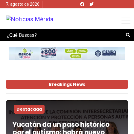
7, agosto de 2026
Search
Breakings News
Destacada
Yucatán da un paso histórico
por el autismo: habrá nuevo