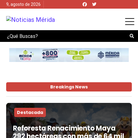
9, agosto de 2026
Search
Breakings News
Destacada
Reforesta Renacimiento Maya
292 hectáreas con más de 64 mil