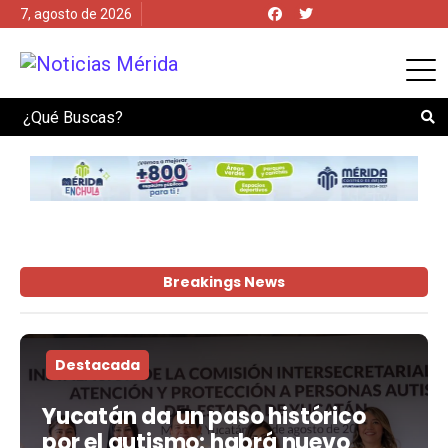
7, agosto de 2026
Search
Breakings News
Destacada
Yucatán da un paso histórico
por el autismo: habrá nuevo