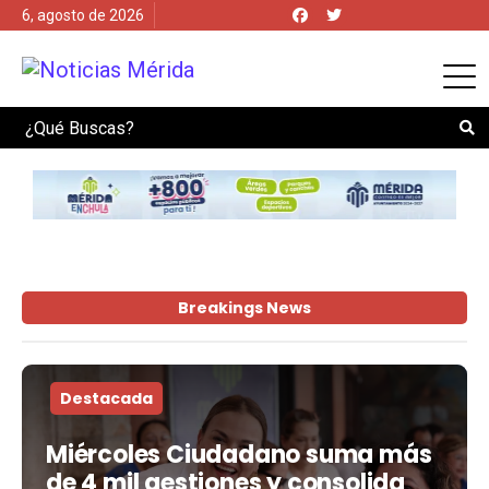
6, agosto de 2026
Search
Breakings News
Destacada
Miércoles Ciudadano suma más
de 4 mil gestiones y consolida