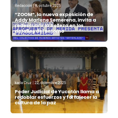
Redacción
8, octubre 2025
“ZOOM”, la nueva exposición de
Addy Marlene Semerena, invita a
redescubrir la belleza en los
detalles del entorno
karla Cruz
22, diciembre 2025
Poder Judicial de Yucatán llama a
redoblar esfuerzos y fortalecer la
cultura de la paz