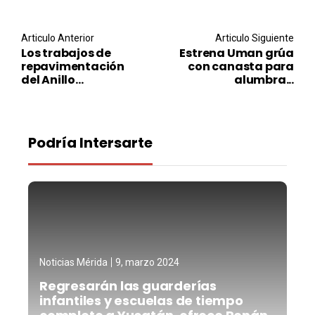
Post navigation
Articulo Anterior
Articulo Siguiente
Los trabajos de
Estrena Uman grúa
repavimentación
con canasta para
del Anillo...
alumbra...
Podría Intersarte
Noticias Mérida
9, marzo 2024
Regresarán las guarderías
infantiles y escuelas de tiempo