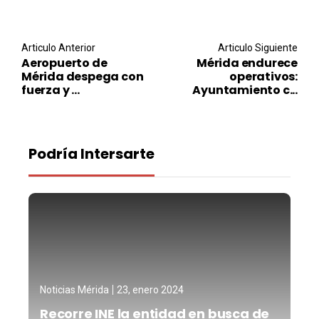
Post navigation
Articulo Anterior
Articulo Siguiente
Aeropuerto de
Mérida endurece
Mérida despega con
operativos:
fuerza y ...
Ayuntamiento c...
Podría Intersarte
Noticias Mérida
23, enero 2024
Recorre INE la entidad en busca de