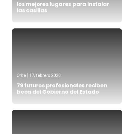
los mejores lugares para instalar
las casillas
Orbe
17, febrero 2020
79 futuros profesionales reciben
beca del Gobierno del Estado