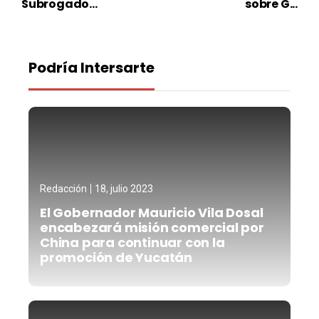
Subrogado...
sobre G...
Podría Intersarte
Redacción
18, julio 2023
El Gobernador Mauricio Vila Dosal
encabezará misión comercial por
China para continuar con la
promoción de Yucatán