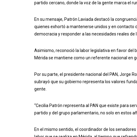
partido cercano, donde la voz de la gente marca el ru
En su mensaje, Patrón Laviada destacó la congruencia 
quienes exhortó a mantenerse unidos y en contacto di
democracia y responder a las necesidades reales de
Asimismo, reconoció la labor legislativa en favor del bie
Mérida se mantiene como un referente nacional en go
Por su parte, el presidente nacional del PAN, Jorge 
subrayó que su gobierno representa los valores fundam
gente.
“Cecilia Patrón representa al PAN que existe para serv
partido y del grupo parlamentario, no solo en estos añ
En el mismo sentido, el coordinador de los senadores 
labor que se realiza en Mérida, al tiempo que refrend