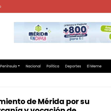
o
Península
Nacional
Política
Deportes
El Meme
iento de Mérida por su
rcanía y vocación de