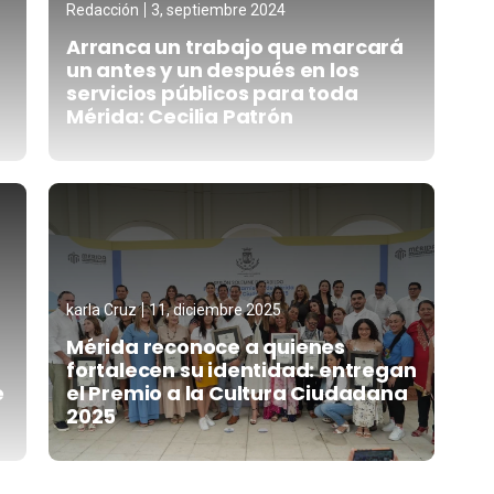
Redacción
3, septiembre 2024
Arranca un trabajo que marcará
un antes y un después en los
servicios públicos para toda
Mérida: Cecilia Patrón
karla Cruz
11, diciembre 2025
Mérida reconoce a quienes
fortalecen su identidad: entregan
e
el Premio a la Cultura Ciudadana
2025