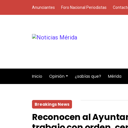
Anunciantes
Foro Nacional Periodistas
Contact
Inicio
Opinión
¿sabías que?
Mérida
Breakings News
Reconocen al Ayuntam
trabajo con orden, ce