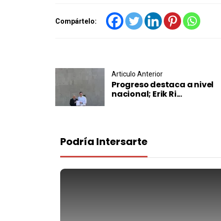
Compártelo:
Post navigation
Articulo Anterior
Progreso destaca a nivel
nacional; Erik Ri...
Podría Intersarte